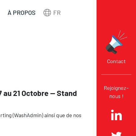
À PROPOS
FR
7
Contact
Rejoignez-
7 au 21 Octobre — Stand 
nous !
porting (WashAdmin) ainsi que de nos