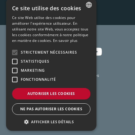
Ce site utilise des cookies
Ce site Web utilise des cookies pour
FRENCH
améliorer l'expérience utilisateur. En
utilisant notre site Web, vous acceptez tous
ENGLISH
Rejoignez-nous !
les cookies conformément à notre politique
en matière de cookies.
En savoir plus
STRICTEMENT NÉCESSAIRES
STATISTIQUES
MARKETING
Créateur de solutions connectées
FONCTIONNALITÉ
Politique de confidentialité
AUTORISER LES COOKIES
Mentions légales
NE PAS AUTORISER LES COOKIES
Conditions Générales de Vente
AFFICHER LES DÉTAILS
création :
kienso.fr