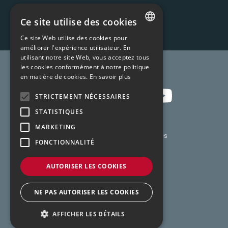
Ce site utilise des cookies
Ce site Web utilise des cookies pour
FRENCH
améliorer l'expérience utilisateur. En
utilisant notre site Web, vous acceptez tous
ENGLISH
Rejoignez-nous !
les cookies conformément à notre politique
en matière de cookies.
En savoir plus
STRICTEMENT NÉCESSAIRES
STATISTIQUES
MARKETING
Créateur de solutions connectées
FONCTIONNALITÉ
Politique de confidentialité
AUTORISER LES COOKIES
Mentions légales
NE PAS AUTORISER LES COOKIES
Conditions Générales de Vente
AFFICHER LES DÉTAILS
création :
kienso.fr